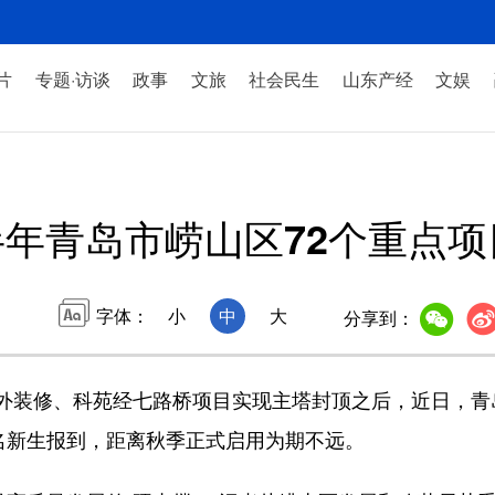
片
专题·访谈
政事
文旅
社会民生
山东产经
文娱
半年青岛市崂山区72个重点
字体：
小
中
大
分享到：
装修、科苑经七路桥项目实现主塔封顶之后，近日，青
多名新生报到，距离秋季正式启用为期不远。