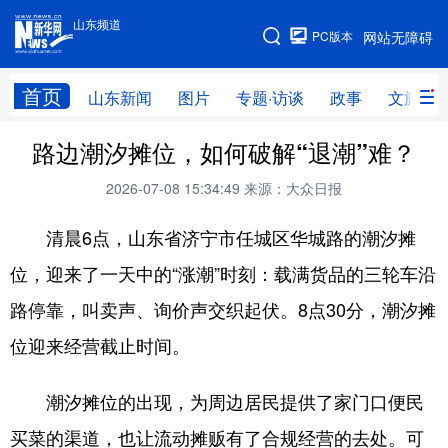
山东频道
手机版
PC版本
网站无障碍
网站地图
首页
山东新闻
图片
专题·访谈
政事
文旅
路边潮汐摊位，如何破解“退潮”难？
学习进行时
高层
时政
人事
2026-07-08 15:34:49
来源：大众日报
国际
财经
网评
港澳
清晨6点，山东省济宁市任城区华城路的潮汐摊
台湾
思客智库
全球连线
教育
位，迎来了一天中的“涨潮”时刻：载满货品的三轮车沿
科技
科普
体育
文化
路停靠，叫卖声、询价声交织起伏。8点30分，潮汐摊
健康
军事
访谈
视频
位迎来经营截止时间。
图片
中央文件
金融
汽车
潮汐摊位的出现，为周边居民提供了家门口便民
食品
人居
信息化
乡村振兴
买菜的渠道，也让流动摊贩有了合规经营的去处。可
溯源中国
城市
旅游
能源