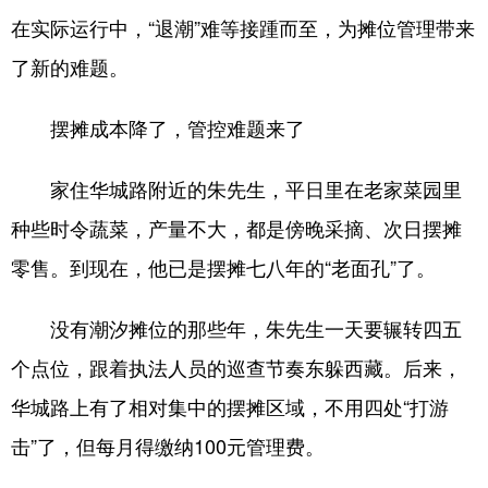
在实际运行中，“退潮”难等接踵而至，为摊位管理带来
会展
彩票
娱乐
时尚
了新的难题。
悦读
公益
书画
一带一路
摆摊成本降了，管控难题来了
亚太网
上市公司
投教基地
家住华城路附近的朱先生，平日里在老家菜园里
地方频道
种些时令蔬菜，产量不大，都是傍晚采摘、次日摆摊
零售。到现在，他已是摆摊七八年的“老面孔”了。
首页
山东新闻
图片
专题·访谈
政事
文旅
社会民生
山东产经
没有潮汐摊位的那些年，朱先生一天要辗转四五
文娱
融媒秀
地市
科教
个点位，跟着执法人员的巡查节奏东躲西藏。后来，
华城路上有了相对集中的摆摊区域，不用四处“打游
健康
微视齐鲁
击”了，但每月得缴纳100元管理费。
多语种频道