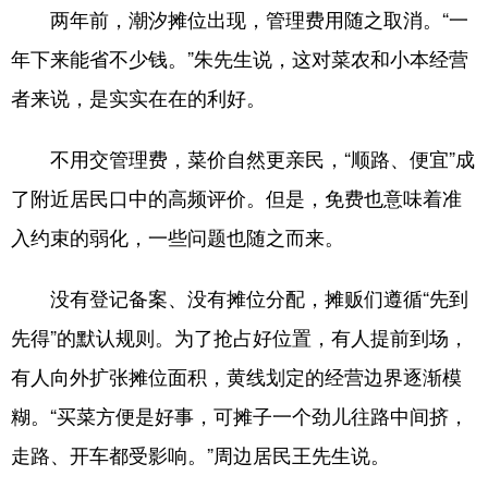
两年前，潮汐摊位出现，管理费用随之取消。“一
English
Español
Français
عربى
年下来能省不少钱。”朱先生说，这对菜农和小本经营
Русский язык
日本語
한국어
者来说，是实实在在的利好。
Deutsch
Português
不用交管理费，菜价自然更亲民，“顺路、便宜”成
了附近居民口中的高频评价。但是，免费也意味着准
入约束的弱化，一些问题也随之而来。
没有登记备案、没有摊位分配，摊贩们遵循“先到
先得”的默认规则。为了抢占好位置，有人提前到场，
有人向外扩张摊位面积，黄线划定的经营边界逐渐模
糊。“买菜方便是好事，可摊子一个劲儿往路中间挤，
走路、开车都受影响。”周边居民王先生说。