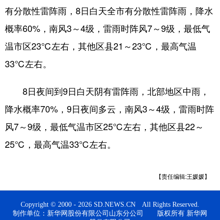
有分散性雷阵雨，8日白天全市有分散性雷阵雨，降水
会展
彩票
娱乐
时尚
概率60%，南风3～4级，雷雨时阵风7～9级，最低气
悦读
公益
书画
一带一路
温市区23℃左右，其他区县21～23℃，最高气温
亚太网
上市公司
投教基地
33℃左右。
8日夜间到9日白天阴有雷阵雨，北部地区中雨，
地方频道
降水概率70%，9日夜间多云，南风3～4级，雷雨时阵
首页
山东新闻
图片
专题·访谈
风7～9级，最低气温市区25℃左右，其他区县22～
政事
文旅
社会民生
山东产经
25℃，最高气温33℃左右。
文娱
融媒秀
地市
科教
【责任编辑:王媛媛】
健康
微视齐鲁
Copyright © 2000 - 2026 SD.NEWS.CN All Rights Reserved.
制作单位：新华网股份有限公司山东分公司 版权所有 新华网
多语种频道