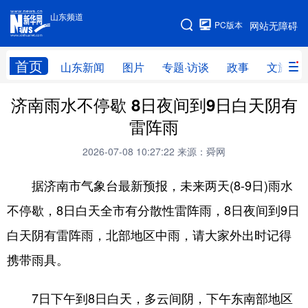
山东频道
手机版
PC版本
网站无障碍
网站地图
首页
山东新闻
图片
专题·访谈
政事
文旅
济南雨水不停歇 8日夜间到9日白天阴有
学习进行时
高层
时政
人事
雷阵雨
国际
财经
网评
港澳
2026-07-08 10:27:22
来源：舜网
台湾
思客智库
全球连线
教育
据济南市气象台最新预报，未来两天(8-9日)雨水
科技
科普
体育
文化
不停歇，8日白天全市有分散性雷阵雨，8日夜间到9日
健康
军事
访谈
视频
白天阴有雷阵雨，北部地区中雨，请大家外出时记得
图片
中央文件
金融
汽车
携带雨具。
食品
人居
信息化
乡村振兴
7日下午到8日白天，多云间阴，下午东南部地区
溯源中国
城市
旅游
能源