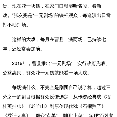
贵。现在花一块钱，在家门口就能听名段、看新
会展
彩票
娱乐
时尚
戏。”张友宪是“一元剧场”的铁杆观众，每逢演出日雷
悦读
公益
书画
一带一路
打不动到场。
亚太网
上市公司
投教基地
这样的大戏，每月在曹县上演两场，已持续七
年，还经常会加演。
地方频道
2019年，曹县推出“一元剧场”，实行政府兜底、
首页
山东新闻
图片
专题·访谈
公益惠民，群众花一元钱就能看一场大戏。
政事
文旅
社会民生
山东产经
文娱
融媒秀
地市
科教
每场演什么，不完全是剧团自己说了算，超过三
分之一的剧目根据群众反馈选定。从传统经典戏《穆
健康
微视齐鲁
桂英挂帅》《老羊山》到原创现代戏《石榴熟了》
《乔迁大喜》，群众“点单”、剧团“上菜”，实现“百姓想
多语种频道