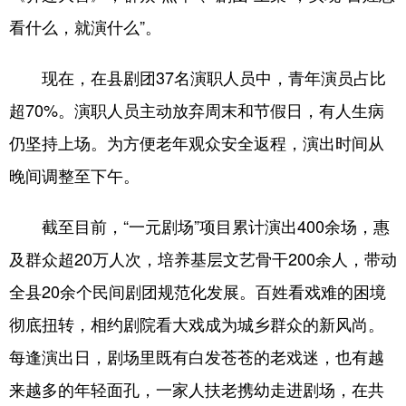
看什么，就演什么”。
English
Español
Français
عربى
现在，在县剧团37名演职人员中，青年演员占比
Русский язык
日本語
한국어
超70%。演职人员主动放弃周末和节假日，有人生病
Deutsch
Português
仍坚持上场。为方便老年观众安全返程，演出时间从
晚间调整至下午。
截至目前，“一元剧场”项目累计演出400余场，惠
及群众超20万人次，培养基层文艺骨干200余人，带动
全县20余个民间剧团规范化发展。百姓看戏难的困境
彻底扭转，相约剧院看大戏成为城乡群众的新风尚。
每逢演出日，剧场里既有白发苍苍的老戏迷，也有越
来越多的年轻面孔，一家人扶老携幼走进剧场，在共