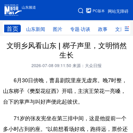
山东频道
手机版
PC版本
网站无障碍
网站地图
首页
山东新闻
图片
专题·访谈
政事
文旅
文明乡风看山东 | 梆子声里，文明悄然
学习进行时
高层
时政
人事
生长
国际
财经
网评
港澳
2026-07-08 09:11:50
来源：大众日报
台湾
思客智库
全球连线
教育
6月30日傍晚，曹县剧院里座无虚席。晚7时整，
科技
科普
体育
文化
山东梆子《樊梨花征西》开唱，主演王荣花一亮嗓，
健康
军事
访谈
视频
台下的掌声与叫好声便此起彼伏。
图片
中央文件
金融
汽车
71岁的张友宪坐在第三排中间，这是他提前一个
食品
人居
信息化
乡村振兴
多小时占到的座。“以前想看场好戏，跑得远，票价还
溯源中国
城市
旅游
能源