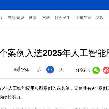
片
专题·访谈
政事
文旅
社会民生
山东产经
文娱
9个案例入选2025年人工智
字体：
小
中
大
分享到：
5年人工智能应用典型案例入选名单，青岛共有9个案例
的硬核实力。