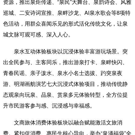
资源，推出泉炬传递、“泉民”大舞台、泉韵诗会、风雅
巡城、二安诗词宣推、泉畔沙龙、AI泉水歌会等8项特
色活动，用群众喜闻乐见的形式活化传统文化，让泉
城文脉可观可感、深入人心。
泉水互动体验板块以沉浸体验丰富游玩场景。突
出全民参与、主客同乐，推出游泉打卡、泉畔快闪、
青春民谣、亲子泼水、泉水小名士选拔、趵突泉夜
游、明湖画舫演艺七大沉浸式体验项目，推动传统静
态观泉向玩泉、品泉、赏泉多元体验转型，全方位提
升市民游客参与感、沉浸感与幸福感。
文商旅体消费体验板块以融合赋能激活文旅消
费。紧扣促消费、惠民生核心导向，举办“泉涌福袋”全