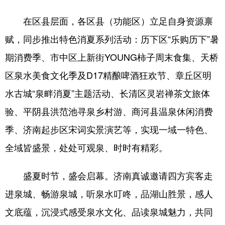
在区县层面，各区县（功能区）立足自身资源禀
赋，同步推出特色消夏系列活动：历下区“乐购历下”暑
期消费季、市中区上新街YOUNG柿子周末食集、天桥
区泉水美食文化季及D17精酿啤酒狂欢节、章丘区明
水古城“泉畔消夏”主题活动、长清区灵岩禅茶文旅体
验、平阴县洪范池寻泉乡村游、商河县温泉休闲消费
季、济南起步区宋词实景演艺等，实现一域一特色、
全域皆盛景，处处可观泉、时时有精彩。
盛夏时节，盛会启幕。济南真诚邀请四方宾客走
进泉城、畅游泉城，听泉水叮咚，品湖山胜景，感人
文底蕴，沉浸式感受泉水文化、品读泉城魅力，共同