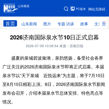
山东频道
手机版
PC版本
网站无障碍
网站地图
首页
山东新闻
图片
专题·访谈
政事
文旅
2026济南国际泉水节10日正式启幕
学习进行时
高层
时政
人事
2026-07-09 10:06:54
来源：济南日报
国际
财经
网评
港澳
盛夏的泉城碧波潋滟，泉韵悠扬，备受社会各界
台湾
思客智库
全球连线
教育
广泛关注的2026济南国际泉水节即将正式启幕。本届
科技
科普
体育
文化
泉水节以“天下泉城 近悦远来”为主题，将于7月10日
健康
军事
访谈
视频
至8月10日精彩上演。8日，2026济南国际泉水节新闻
图片
中央文件
金融
汽车
发布会召开，介绍本届泉水节总体安排、特色亮点等
食品
人居
信息化
乡村振兴
情况。
溯源中国
城市
旅游
能源