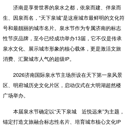
济南是享誉世界的泉水之都，依泉而建、伴泉而
会展
彩票
娱乐
时尚
生、因泉而名，“天下泉城”是这座城市最鲜明的文化符
悦读
公益
书画
一带一路
号和最靓丽的城市名片。泉水节作为专属济南的标志
亚太网
上市公司
投教基地
性节庆品牌，至今已经成功举办13届，它不仅是传承
泉水文化、展示城市形象的核心载体，更是激活文旅
地方频道
消费、汇聚城市人气的超级IP。
首页
山东新闻
图片
专题·访谈
2026济南国际泉水节主场所设在天下第一泉风景
政事
文旅
社会民生
山东产经
区、明府城历史文化片区，启动仪式在大明湖超然楼
文娱
融媒秀
地市
科教
广场举办。
健康
微视齐鲁
本届泉水节确定以“天下泉城 近悦远来”为主题，
锚定打造文旅融合标志性名片、培育城市核心文化IP
多语种频道