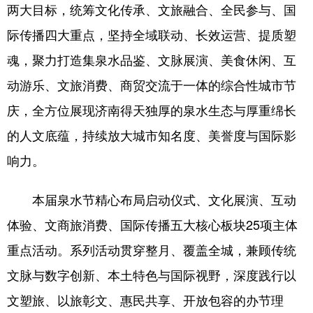
两大目标，统筹文化传承、文旅融合、全民参与、国
English
Español
Français
عربى
际传播四大重点，坚持全域联动、长效运营、提质塑
魂，聚力打造集泉水品鉴、文脉展演、美食休闲、互
Русский язык
日本語
한국어
动游乐、文旅消费、商贸交流于一体的综合性城市节
Deutsch
Português
庆，全方位展现济南得天独厚的泉水生态与厚重绵长
的人文底蕴，持续放大城市知名度、美誉度与国际影
响力。
本届泉水节精心布局启动仪式、文化展演、互动
体验、文商旅消费、国际传播五大核心板块25项主体
重点活动。系列活动贯穿整月、覆盖全城，兼顾传统
文脉与数字创新、本土特色与国际视野，深度践行以
文塑旅、以旅彰文、惠民共享、开放包容的办节理