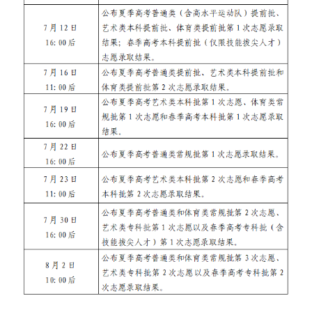
English
Español
Français
عربى
Русский язык
日本語
한국어
Deutsch
Português