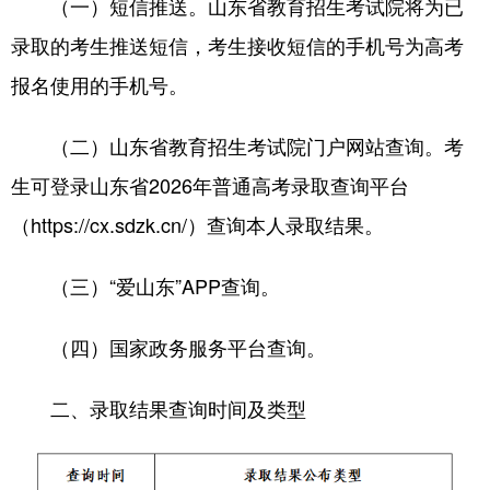
（一）短信推送。山东省教育招生考试院将为已
录取的考生推送短信，考生接收短信的手机号为高考
会展
彩票
娱乐
时尚
报名使用的手机号。
悦读
公益
书画
一带一路
亚太网
上市公司
投教基地
（二）山东省教育招生考试院门户网站查询。考
生可登录山东省2026年普通高考录取查询平台
地方频道
（https://cx.sdzk.cn/）查询本人录取结果。
首页
山东新闻
图片
专题·访谈
（三）“爱山东”APP查询。
政事
文旅
社会民生
山东产经
（四）国家政务服务平台查询。
文娱
融媒秀
地市
科教
二、录取结果查询时间及类型
健康
微视齐鲁
多语种频道