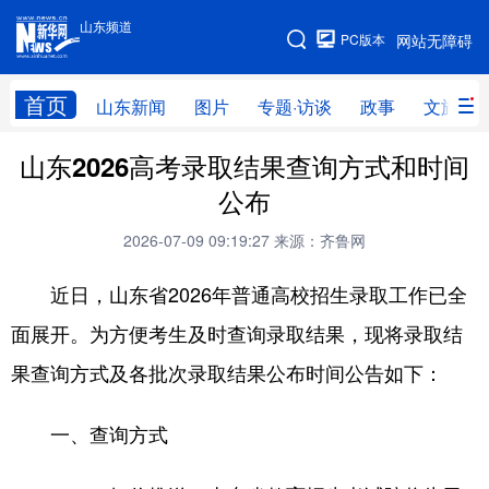
山东频道
手机版
PC版本
网站无障碍
网站地图
首页
山东新闻
图片
专题·访谈
政事
文旅
山东2026高考录取结果查询方式和时间
学习进行时
高层
时政
人事
公布
国际
财经
网评
港澳
2026-07-09 09:19:27
来源：齐鲁网
台湾
思客智库
全球连线
教育
近日，山东省2026年普通高校招生录取工作已全
科技
科普
体育
文化
面展开。为方便考生及时查询录取结果，现将录取结
健康
军事
访谈
视频
果查询方式及各批次录取结果公布时间公告如下：
图片
中央文件
金融
汽车
一、查询方式
食品
人居
信息化
乡村振兴
溯源中国
城市
旅游
能源