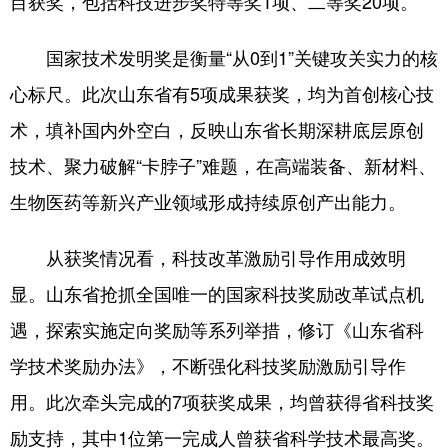
目获奖，包括科技进步奖特等奖1项、二等奖20项。
会展
彩票
娱乐
时尚
国家技术发明奖是衡量“从0到1”关键攻关实力的核
悦读
公益
书画
一带一路
心标尺。此次山东省有5项成果获奖，均为首创核心技
亚太网
上市公司
投教基地
术，填补国内外空白，反映山东省长期深耕底层原创
技术、聚力破解“卡脖子”难题，在高端装备、新材料、
地方频道
生物医药等新兴产业领域形成持续原创产出能力。
首页
山东新闻
图片
专题·访谈
从获奖情况看，科技改革激励引导作用成效明
政事
文旅
社会民生
山东产经
显。山东省抢抓全国唯一的国家科技奖励改革试点机
遇，探索实施定向奖励等系列举措，修订《山东省科
文娱
融媒秀
地市
科教
学技术奖励办法》，不断强化科技奖励激励引导作
健康
微视齐鲁
用。此次牵头完成的7项获奖成果，均曾获得省科技奖
励支持，其中1位第一完成人曾获省科学技术最高奖。
多语种频道