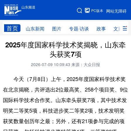
山东频道
手机版
PC版本
网站无障碍
网站地图
首页
山东新闻
图片
专题·访谈
政事
文旅
2025年度国家科学技术奖揭晓，山东牵
学习进行时
高层
时政
人事
头获奖7项
国际
财经
网评
港澳
2026-07-09 10:09:43
来源：大众日报
台湾
思客智库
全球连线
教育
今天（7月8日）上午，2025年度国家科学技术奖
科技
科普
体育
文化
在北京揭晓，共评选出2位最高奖、258个项目奖、9位
健康
军事
访谈
视频
国际科学技术合作奖。山东牵头获奖7项，其中技术发
图片
中央文件
金融
汽车
明奖二等奖5项，科技进步奖二等奖2项，技术发明奖
食品
人居
信息化
乡村振兴
获奖数量创历年之最；另外，还有21项参与完成的项
溯源中国
城市
旅游
能源