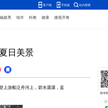
客户端
手机版
站内搜索
融媒秀
地市
科教
健康
微视齐鲁
城夏日美景
登上游船泛舟河上，碧水潺潺，蓝