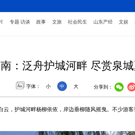
片
专题·访谈
政事
文旅
社会民生
山东产经
文娱
济南：泛舟护城河畔 尽赏泉
字体：
小
中
大
分享到：
云，护城河畔杨柳依依，岸边垂柳随风摇曳。不少游客