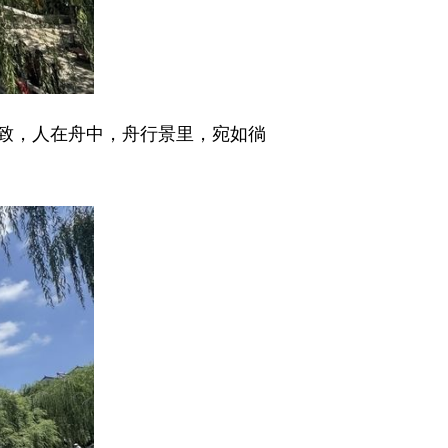
致，人在舟中，舟行景里，宛如徜