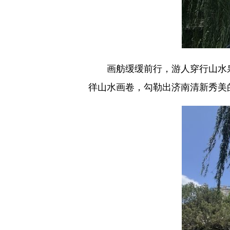
画舫缓缓前行，游人穿行山水泉
徉山水画卷，勾勒出济南清新秀美