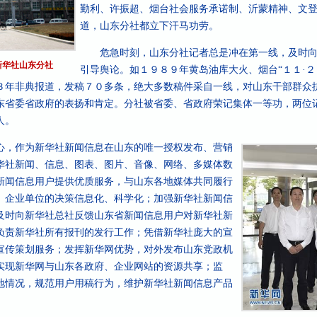
勤利、许振超、烟台社会服务承诺制、沂蒙精神、文
道，山东分社都立下汗马功劳。
危急时刻，山东分社记者总是冲在第一线，及时向
新华社山东分社
引导舆论。如１９８９年黄岛油库大火、烟台“１１·２
３年非典报道，发稿７０多条，绝大多数稿件采自一线，对山东干部群众
东省委省政府的表扬和肯定。分社被省委、省政府荣记集体一等功，两位
人。
，作为新华社新闻信息在山东的唯一授权发布、营销
华社新闻、信息、图表、图片、音像、网络、多媒体数
新闻信息用户提供优质服务，与山东各地媒体共同履行
、企业单位的决策信息化、科学化；加强新华社新闻信
及时向新华社总社反馈山东省新闻信息用户对新华社新
负责新华社所有报刊的发行工作；凭借新华社庞大的宣
宣传策划服务；发挥新华网优势，对外发布山东党政机
实现新华网与山东各政府、企业网站的资源共享；监
地情况，规范用户用稿行为，维护新华社新闻信息产品