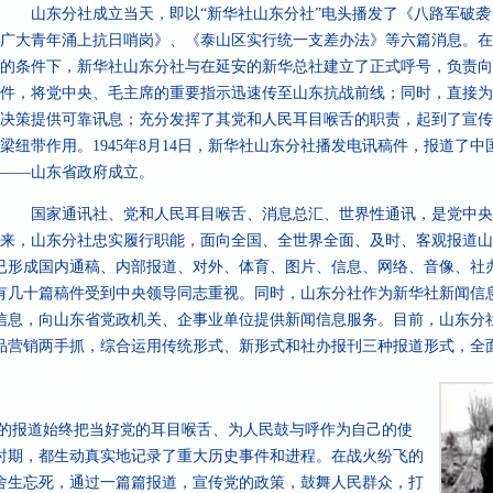
山东分社成立当天，即以“新华社山东分社”电头播发了《八路军破袭
广大青年涌上抗日哨岗》、《泰山区实行统一支差办法》等六篇消息。在
的条件下，新华社山东分社与在延安的新华总社建立了正式呼号，负责向
件，将党中央、毛主席的重要指示迅速传至山东抗战前线；同时，直接为
决策提供可靠讯息；充分发挥了其党和人民耳目喉舌的职责，起到了宣传
梁纽带作用。1945年8月14日，新华社山东分社播发电讯稿件，报道了
——山东省政府成立。
国家通讯社、党和人民耳目喉舌、消息总汇、世界性通讯，是党中央
来，山东分社忠实履行职能，面向全国、全世界全面、及时、客观报道山
已形成国内通稿、内部报道、对外、体育、图片、信息、网络、音像、社
有几十篇稿件受到中央领导同志重视。同时，山东分社作为新华社新闻信
信息，向山东省党政机关、企事业单位提供新闻信息服务。目前，山东分
品营销两手抓，综合运用传统形式、新形式和社办报刊三种报道形式，全
的报道始终把当好党的耳目喉舌、为人民鼓与呼作为自己的使
时期，都生动真实地记录了重大历史事件和进程。在战火纷飞的
舍生忘死，通过一篇篇报道，宣传党的政策，鼓舞人民群众，打