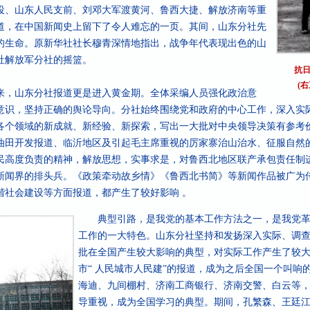
役、山东人民支前、刘邓大军渡黄河、鲁西大捷、解放济南等重
道，在中国新闻史上留下了令人难忘的一页。其间，山东分社先
的生命。原新华社社长穆青深情地指出，战争年代表现出色的山
社解放军分社的摇篮。
抗日
(
，山东分社报道更是进入黄金期。全体采编人员强化政治意
意识，坚持正确的舆论导向。分社始终围绕党和政府的中心工作，深入实
各个领域的新成就、新经验、新探索，写出一大批对中央领导决策有参考
油田开发报道、临沂地区及引起毛主席重视的厉家寨治山治水、征服自然的
民高度负责的精神，解放思想，实事求是，对鲁西北地区联产承包责任制
新闻界的排头兵。《政策牵动故乡情》《鲁西北书简》等新闻作品被广为
谐社会建设等方面报道，都产生了较好影响 。
典型引路，是我党的基本工作方法之一，是我党革
工作的一大特色。山东分社坚持和发扬深入实际、调
批在全国产生较大影响的典型，对实际工作产生了较大
市“ 人民城市人民建”的报道，成为之后全国一个叫响
海迪、九间棚村、济南工商银行、济南交警、白云等
导重视，成为全国学习的典型。期间，孔繁森、王廷